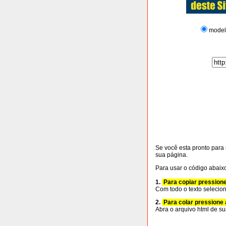
model
Se você esta pronto para 
sua página.
Para usar o código abaix
1.
Para copiar pressione 
Com todo o texto selecio
2.
Para colar pressione a
Abra o arquivo html de s