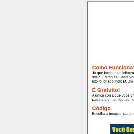
Como Funciona
Já que banners dificilme
site? É simples! Basta voc
isto foi criado
Indica
!
, um
É Gratuito!
A única coisa que você pr
página a um amigo, aume
Código
Escolha a imagem para o 