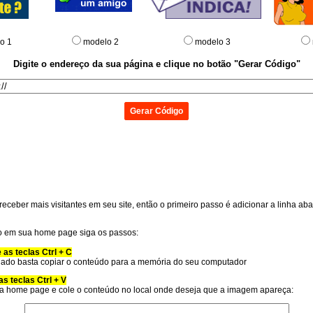
o 1
modelo 2
modelo 3
Digite o endereço da sua página e clique no botão "Gerar Código"
receber mais visitantes em seu site, então o primeiro passo é adicionar a linha a
o em sua home page siga os passos:
as teclas Ctrl + C
nado basta copiar o conteúdo para a memória do seu computador
s teclas Ctrl + V
ua home page e cole o conteúdo no local onde deseja que a imagem apareça: